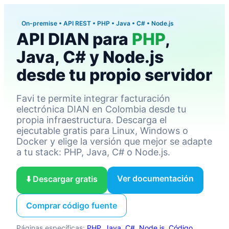
On-premise • API REST • PHP • Java • C# • Node.js
API DIAN para
PHP
,
Java, C# y Node.js
desde tu propio servidor
Favi te permite integrar facturación
electrónica DIAN en Colombia desde tu
propia infraestructura. Descarga el
ejecutable gratis para Linux, Windows o
Docker y elige la versión que mejor se adapte
a tu stack: PHP, Java, C# o Node.js.
Ver documentación
⬇️ Descargar gratis
Comprar código fuente
Páginas específicas:
PHP
,
Java
,
C#
,
Node.js
,
Código